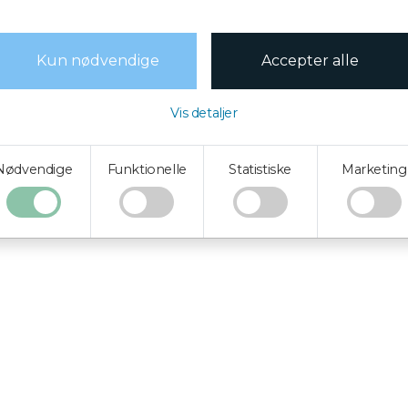
Ret dine cookie valg
Kun nødvendige
Accepter alle
®
right system:
Flex4B
by Flex4Business
/ Copyright indhold: Minicruise De
Vis detaljer
Nødvendige
Funktionelle
Statistiske
Marketing