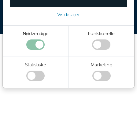
Ret dine cookie valg
Vis detaljer
®
Copyright system:
Flex4B
by Flex4Business
/ Copyright indhold:
Minicruise Denmark
Nødvendige
Funktionelle
Statistiske
Marketing