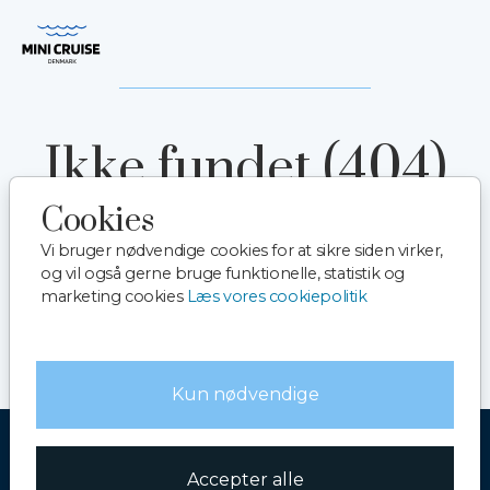
Spring til hovedindhold
Ikke fundet (404)
Cookies
Siden kan være slettet eller flyttet
Vi bruger nødvendige cookies for at sikre siden virker,
og vil også gerne bruge funktionelle, statistik og
Gå tilbage til forside
marketing cookies
Læs vores cookiepolitik
Hvad er en 404 fejl
Kun nødvendige
Accepter alle
Betingelser