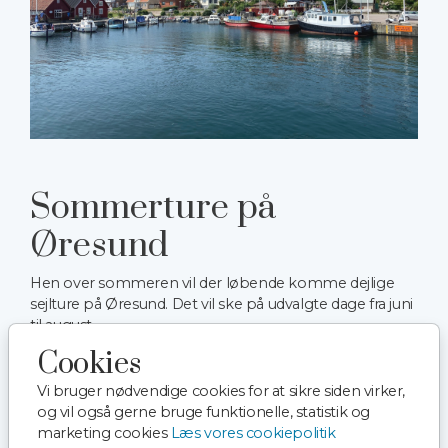
Sommerture på
Øresund
Hen over sommeren vil der løbende komme dejlige
sejlture på Øresund. Det vil ske på udvalgte dage fra juni
til august.
Cookies
Det kan både være i form af en udvidet havnerundfart,
samt arrangementer med mad, fest og hygge.
Vi bruger nødvendige cookies for at sikre siden virker,
og vil også gerne bruge funktionelle, statistik og
marketing cookies
Læs vores cookiepolitik
Se vores sommerture på Øresund