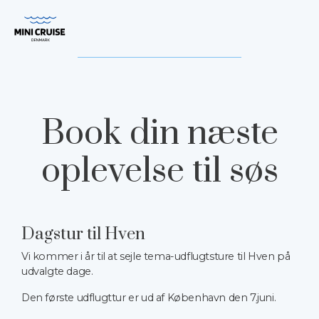
Spring til hovedindhold
Book din næste
oplevelse til søs
Dagstur til Hven
Vi kommer i år til at sejle tema-udflugtsture til Hven på
udvalgte dage.
Den første udflugttur er ud af København den 7.juni.