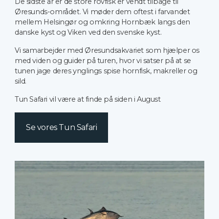
De sidste år er de store rovfisk er vendt tilbage til
Øresunds-området. Vi møder dem oftest i farvandet
mellem Helsingør og omkring Hornbæk langs den
danske kyst og Viken ved den svenske kyst.
Vi samarbejder med Øresundsakvariet som hjælper os
med viden og guider på turen, hvor vi satser på at se
tunen jage deres ynglings spise hornfisk, makreller og
sild.
Tun Safari vil være at finde på siden i August
Se vores Tun Safari