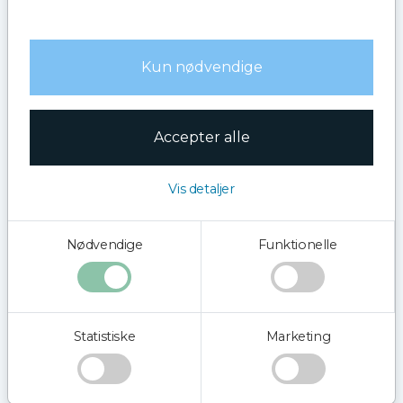
Kun nødvendige
Accepter alle
Vis detaljer
Nødvendige
Funktionelle
Statistiske
Marketing
Københavner ture
Vi vil løbende have rundturssejladser fra Helsingør havn
til Københavns havn.