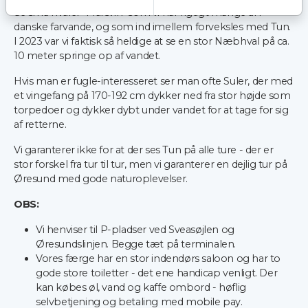
de små hvaler "Marsvin" som vi har rigtigt mange af i
danske farvande, og som ind imellem forveksles med Tun.
I 2023 var vi faktisk så heldige at se en stor Næbhval på ca.
10 meter springe op af vandet.
Hvis man er fugle-interesseret ser man ofte Suler, der med
et vingefang på 170-192 cm dykker ned fra stor højde som
torpedoer og dykker dybt under vandet for at tage for sig
af retterne.
Vi garanterer ikke for at der ses Tun på alle ture - der er
stor forskel fra tur til tur, men vi garanterer en dejlig tur på
Øresund med gode naturoplevelser.
OBS:
Vi henviser til P-pladser ved Sveasøjlen og
Øresundslinjen. Begge tæt på terminalen.
Vores færge har en stor indendørs saloon og har to
gode store toiletter - det ene handicap venligt. Der
kan købes øl, vand og kaffe ombord - høflig
selvbetjening og betaling med mobile pay.