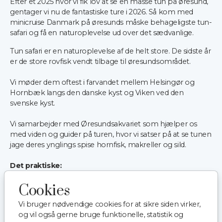
Efter et 2025 hvor vi fik lov at se en masse tun på øresund,
gentager vi nu de fantastiske ture i 2026. Så kom med
minicruise Danmark på øresunds måske behageligste tun-
safari og få en naturoplevelse ud over det sædvanlige.
Tun safari er en naturoplevelse af de helt store. De sidste år
er de store rovfisk vendt tilbage til øresundsområdet.
Vi møder dem oftest i farvandet mellem Helsingør og
Hornbæk langs den danske kyst og Viken ved den
svenske kyst.
Vi samarbejder med Øresundsakvariet som hjælper os
med viden og guider på turen, hvor vi satser på at se tunen
jage deres ynglings spise hornfisk, makreller og sild.
Det praktiske:
Mødested: Sundbussernes Terminal, Færgevej 24 i
Cookies
Helsingør.
Vi bruger nødvendige cookies for at sikre siden virker,
Mød op senest 10 minutter før afgang.
og vil også gerne bruge funktionelle, statistik og
Varighed: Cirka 1 time og 45 minutter.