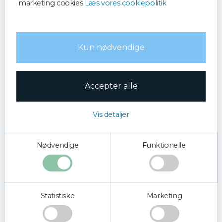
marketing cookies
Læs vores cookiepolitik
Læs mere
Kun nødvendige
Pris
Accepter alle
0,00
DKK
Vis detaljer
Tilføj til kurv
Nødvendige
Funktionelle
Når tunen jager ser de deres bytte nedefra og de har så
stor fart på i jagten at de ofte kommer helt fri af vandet.
Det er helt fantastisk når man får mulighed for at se en fisk
Statistiske
Marketing
på op til 800 kg springe ud af vandet. På rejsen ser vi ofte
mange andre dyr f.eks. sæler som ynder at hvile sig i
området lidt nord for det legendariske "Sofiero Slot", eller