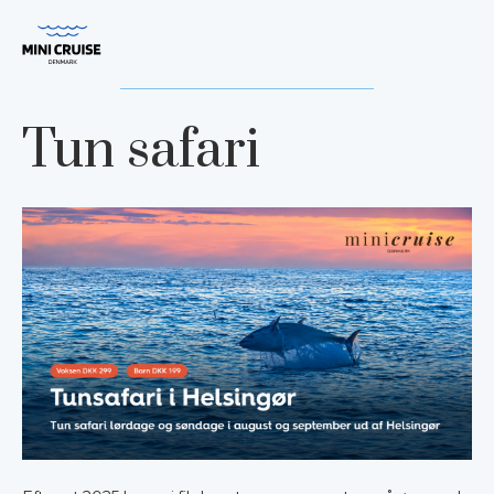
Spring til hovedindhold
Tun safari