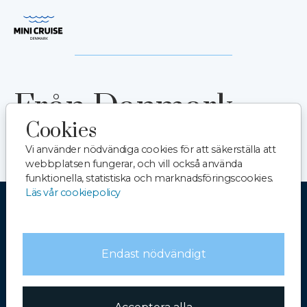
Hoppa till huvudinnehåll
Från Danmark
Cookies
Vi använder nödvändiga cookies för att säkerställa att
webbplatsen fungerar, och vill också använda
funktionella, statistiska och marknadsföringscookies.
Läs vår cookiepolicy
Betingelser
Endast nödvändigt
Korrigera dina cookieval
®
Copyright system:
Flex4B
by Flex4Business
/ Copyright indhold:
Minicruise Denmark