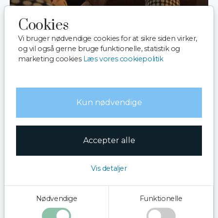
Cookies
Vi bruger nødvendige cookies for at sikre siden virker,
og vil også gerne bruge funktionelle, statistik og
Oktoberfest 2025
marketing cookies
Læs vores cookiepolitik
Gyldig fra:
17. okt. 2025 kl. 17.00
Kun nødvendige
Gyldig til:
17. okt. 2025 kl. 21.00
Grundpris 0,00 DKK
Accepter alle
Kan ikke købes nu
Beskrivelse
Vis detaljer
Nu er det tid til at hoppe i lederhosen eller dirndlkjole,
endelig er det oktoberfest igen. En folkefest, der skal
fejres med pomp og pragt!
Nødvendige
Funktionelle
Velkommen til Oktoberfest på M/S Pernille den 17.