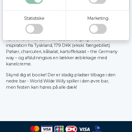
oktober, kl. 12. World Wide Willy leder festen på øvre
bar med fællessang, men alle kan gynge og synge
med. Vi uddeler præmie til bedste outfit / udklædning,
Statistiske
Marketing
så dress to success!
Vi serverer en lækker oktober-platte, som vores
køkkenchef har sammensat, selvfølgelig med
inspiration fra Tyskland, 179 DKK (ekskl. færgebillet).
Pølser, charcuteri, kålsalat, kartoffelsalat – the Germany
way – og afslutningsvis en lækker æblekage med
kanelcreme.
Skynd dig at booke! Der er stadig pladser tilbage i den
nedre bar - World Wilde Willy spiller i den øvre bar,
men festen kan høres på alle dæk!